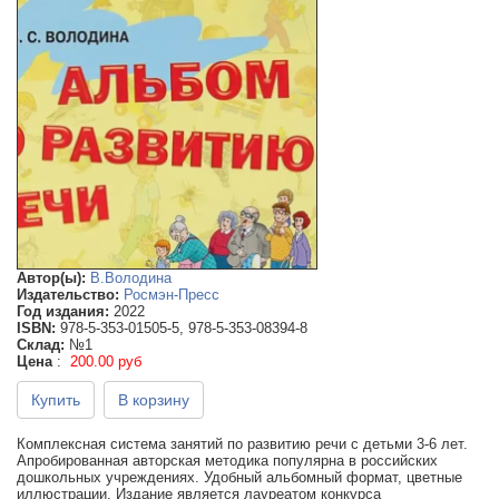
Автор(ы):
В.Володина
Издательство:
Росмэн-Пресс
Год издания:
2022
ISBN:
978-5-353-01505-5, 978-5-353-08394-8
Склад:
№1
Цена
:
200.00 руб
Купить
В корзину
Комплексная система занятий по развитию речи с детьми 3-6 лет.
Апробированная авторская методика популярна в российских
дошкольных учреждениях. Удобный альбомный формат, цветные
иллюстрации. Издание является лауреатом конкурса