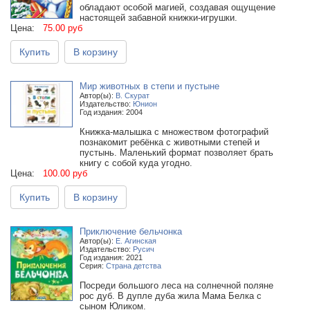
обладают особой магией, создавая ощущение
настоящей забавной книжки-игрушки.
Цена:
75.00 руб
Купить
В корзину
Мир животных в степи и пустыне
Автор(ы):
В. Скурат
Издательство:
Юнион
Год издания: 2004
Книжка-малышка с множеством фотографий
познакомит ребёнка с животными степей и
пустынь. Маленький формат позволяет брать
книгу с собой куда угодно.
Цена:
100.00 руб
Купить
В корзину
Приключение бельчонка
Автор(ы):
Е. Агинская
Издательство:
Русич
Год издания: 2021
Серия:
Страна детства
Посреди большого леса на солнечной поляне
рос дуб. В дупле дуба жила Мама Белка с
сыном Юликом.