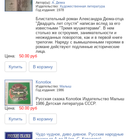
Автор(ы):
А. Дюма
Издательство:
Художественная литература
Год издания: 1978
Блистательный роман Александра Дюма-отца
"Двадцать лет спустя" написан вслед за его
известными "Тремя мушкетерами". В нем
столько же остроумия, занимательности и
неожиданных поворотов, как и в первой книге
трилогии. Наряду с вымышленными героями в
романе действуют подлинные исторические
лица.
Цена:
50.00 руб
Купить
В корзину
Колобок
Издательство:
Малыш
Год издания: 1986
Русская сказка Колобок Издательство Малыш
1986 Детская литература СССР.
Цена:
50.00 руб
Купить
В корзину
Чудо чудное, диво дивное. Русские народные
сказки от А до Я (ил. С. Ковалева).