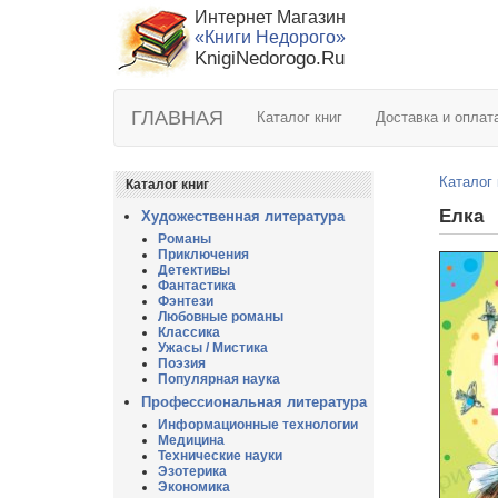
Интернет Магазин
«Книги Недорого»
KnigiNedorogo.Ru
ГЛАВНАЯ
Каталог книг
Доставка и оплат
Каталог 
Каталог книг
Елка
Художественная литература
Романы
Приключения
Детективы
Фантастика
Фэнтези
Любовные романы
Классика
Ужасы / Мистика
Поэзия
Популярная наука
Профессиональная литература
Информационные технологии
Медицина
Технические науки
Эзотерика
Экономика