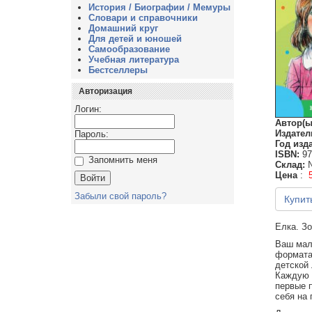
История / Биографии / Мемуры
Словари и справочники
Домашний круг
Для детей и юношей
Самообразование
Учебная литература
Бестселлеры
Авторизация
Логин:
Автор(ы
Издател
Пароль:
Год изд
ISBN:
97
Запомнить меня
Склад:
Цена
:
Забыли свой пароль?
Купит
Елка. З
Ваш мал
формата,
детской 
Каждую к
первые п
себя на 