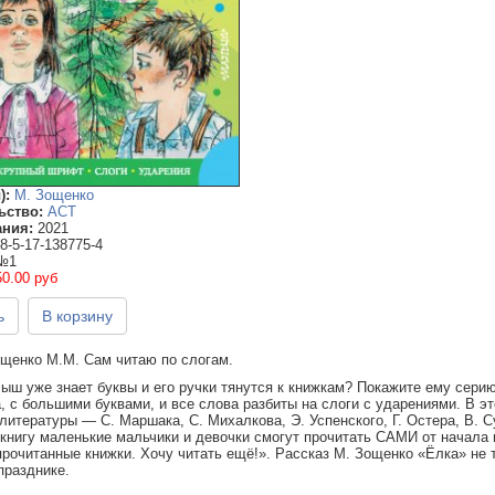
):
М. Зощенко
ьство:
АСТ
ания:
2021
8-5-17-138775-4
№1
50.00 руб
ь
В корзину
ощенко М.М. Сам читаю по слогам.
ыш уже знает буквы и его ручки тянутся к книжкам? Покажите ему сери
 с большими буквами, и все слова разбиты на слоги с ударениями. В э
литературы — С. Маршака, С. Михалкова, Э. Успенского, Г. Остера, В. С
нигу маленькие мальчики и девочки смогут прочитать САМИ от начала и 
рочитанные книжки. Хочу читать ещё!». Рассказ М. Зощенко «Ёлка» не т
празднике.