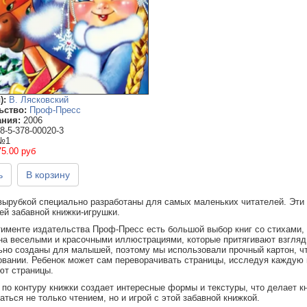
):
В. Лясковский
ьство:
Проф-Пресс
ания:
2006
8-5-378-00020-3
№1
75.00 руб
ь
В корзину
 вырубкой специально разработаны для самых маленьких читателей. Эти
ей забавной книжки-игрушки.
тименте издательства Проф-Пресс есть большой выбор книг со стихами,
на веселыми и красочными иллюстрациями, которые притягивают взгляд
ьно созданы для малышей, поэтому мы использовали прочный картон, чт
овании. Ребенок может сам переворачивать страницы, исследуя каждую
ют страницы.
по контуру книжки создает интересные формы и текстуры, что делает к
ться не только чтением, но и игрой с этой забавной книжкой.