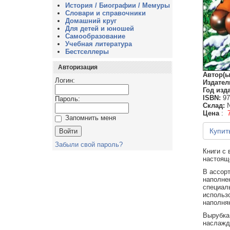
История / Биографии / Мемуры
Словари и справочники
Домашний круг
Для детей и юношей
Самообразование
Учебная литература
Бестселлеры
Авторизация
Автор(ы
Логин:
Издател
Год изд
ISBN:
97
Пароль:
Склад:
Цена
:
Запомнить меня
Купит
Забыли свой пароль?
Книги с
настоящ
В ассор
наполне
специал
использ
наполня
Вырубка 
наслажда